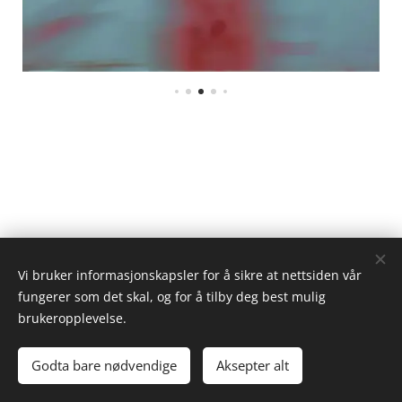
Vi bruker informasjonskapsler for å sikre at nettsiden vår
fungerer som det skal, og for å tilby deg best mulig
brukeropplevelse.
Kristin Torp
Godta bare nødvendige
Aksepter alt
Informasjonskapsler